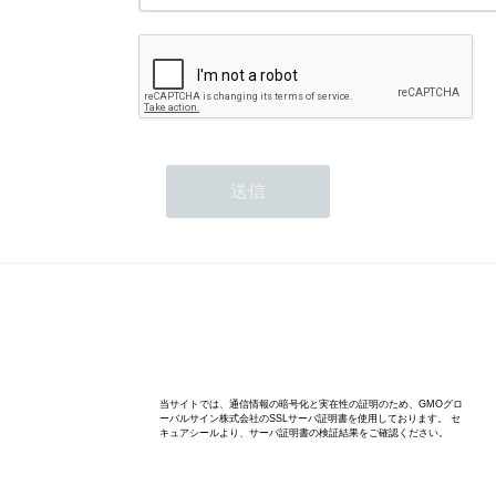
©天然うなぎ専門店 料亭ひがしや
当サイトでは、通信情報の暗号化と実在性の証明のため、GMOグロ
ーバルサイン株式会社のSSLサーバ証明書を使用しております。 セ
キュアシールより、サーバ証明書の検証結果をご確認ください。